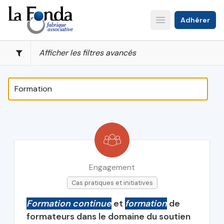
Aller
au
Adhérer
Open main menu
contenu
principal
Afficher les filtres avancés
Engagement
Cas pratiques et initiatives
Formation continue
et
formation
de
formateurs dans le domaine du soutien