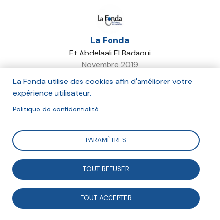
La Fonda
Et Abdelaali El Badaoui
Novembre 2019
La Fonda utilise des cookies afin d'améliorer votre
Suivre
expérience utilisateur.
Politique de confidentialité
Synthèse des travaux collectifs et exploratoires
PARAMÈTRES
menés de janvier à juin 2019 dans le cadre des ateliers
de son programme Faire ensemble 2030, sur la
TOUT REFUSER
thématique des inégalités d'accès à la santé.
TOUT ACCEPTER