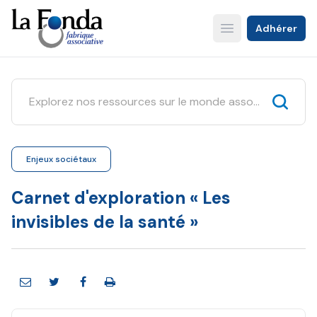
Aller
au
Adhérer
Open main menu
contenu
principal
Enjeux sociétaux
Carnet d'exploration « Les
invisibles de la santé »