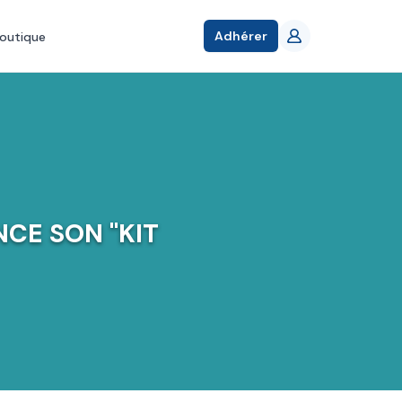
Adhérer
outique
CE SON "KIT