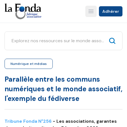
Aller
au
Adhérer
Open main menu
contenu
principal
Numérique et médias
Parallèle entre les communs
numériques et le monde associatif,
l'exemple du fédiverse
Tribune Fonda N°256
- Les associations, garantes