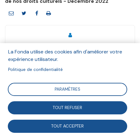
de nos droits culturels - Décembre 2022
La Fonda utilise des cookies afin d'améliorer votre
Laurent Costy
expérience utilisateur.
Et Centres d’Entraînement aux Méthodes
d’Éducation Actives (CEMÉA), Anna Maheu, La
Politique de confidentialité
Fonda, Anne-Laure Michel, Animafac
Décembre 2022
PARAMÈTRES
Suivre
TOUT REFUSER
TOUT ACCEPTER
Dans la continuité des interrogations soulevées dans
les numéros 253 et 255 de la Tribune Fonda autour