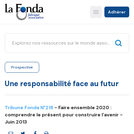
Aller
au
Adhérer
Open main menu
contenu
principal
Prospective
Une responsabilité face au futur
Tribune Fonda N°218
- Faire ensemble 2020 :
comprendre le présent pour construire l'avenir -
Juin 2013