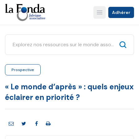
Aller
au
Adhérer
Open main menu
contenu
principal
Prospective
« Le monde d’après » : quels enjeux
éclairer en priorité ?