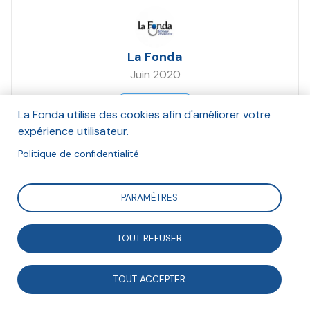
La Fonda
Juin 2020
Suivre
La Fonda utilise des cookies afin d'améliorer votre
expérience utilisateur.
Politique de confidentialité
La crise sanitaire a souligné l’importance des services
publics et des associations. Pourtant, il y a lieu de
PARAMÈTRES
craindre que leurs activités continuent à manquer
d’investissements, alors qu’elles ont des impacts
TOUT REFUSER
sociaux conséquents.
TOUT ACCEPTER