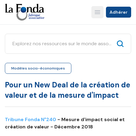
Aller
au
Adhérer
Open main menu
contenu
principal
Modèles socio-économiques
Pour un New Deal de la création de
valeur et de la mesure d'impact
Tribune Fonda N°240
- Mesure d'impact social et
création de valeur - Décembre 2018