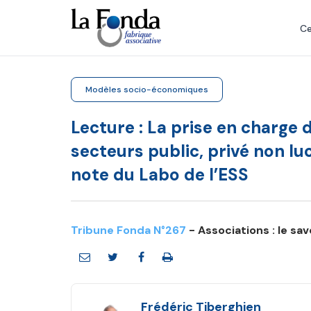
Aller
au
Ce
contenu
principal
Modèles socio-économiques
Lecture : La prise en charge 
secteurs public, privé non lucr
note du Labo de l’ESS
Tribune Fonda N°267
- Associations : le sa
Frédéric Tiberghien