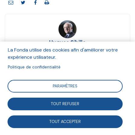
Hugues Sibille
Mars 2017
La Fonda utilise des cookies afin d'améliorer votre
expérience utilisateur.
Suivre
Politique de confidentialité
PARAMÈTRES
L’innovation technologique a conquis une situation
hégémonique : 71 pôles de compétitivité, 170 clusters,
TOUT REFUSER
34 plans de reconquête industrielle, 9 milliards
d’euros de soutien public en 2014, sans parler du
TOUT ACCEPTER
Crédit impôt recherche. Face à elle, l’innovation