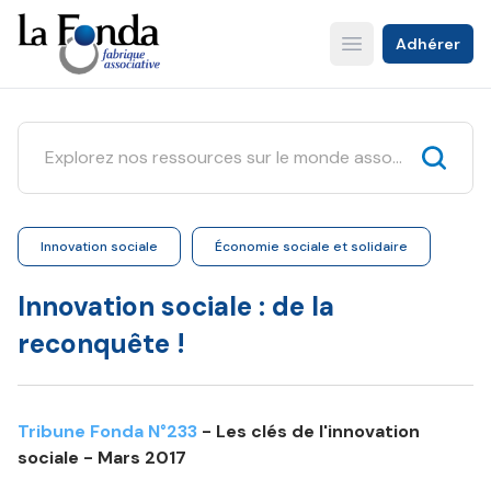
Aller
au
Adhérer
Open main menu
contenu
principal
Innovation sociale
Économie sociale et solidaire
Innovation sociale : de la
reconquête !
Tribune Fonda N°233
- Les clés de l'innovation
sociale - Mars 2017