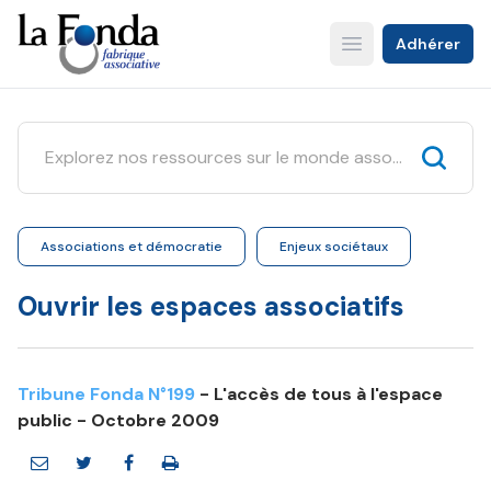
Aller
au
Adhérer
Open main menu
contenu
principal
Associations et démocratie
Enjeux sociétaux
Ouvrir les espaces associatifs
Tribune Fonda N°199
- L'accès de tous à l'espace
public - Octobre 2009