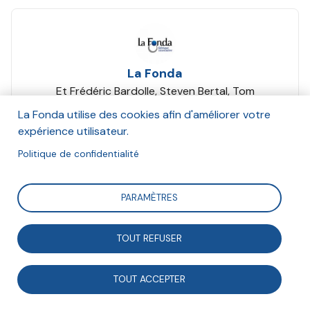
La Fonda
Et Frédéric Bardolle, Steven Bertal, Tom
Coquereau, Bénédicte Pachod, Claire Rothiot
La Fonda utilise des cookies afin d'améliorer votre
Novembre 2018
expérience utilisateur.
Politique de confidentialité
Suivre
PARAMÈTRES
L’ouverture des données peut-elle aider les
TOUT REFUSER
entrepreneurs sociaux à développer des projets
innovants ? Synthèse de la rencontre Fond'après du
TOUT ACCEPTER
30 octobre 2018.