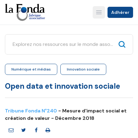
Aller
au
Adhérer
Open main menu
contenu
principal
Numérique et médias
Innovation sociale
Open data et innovation sociale
Tribune Fonda N°240
- Mesure d'impact social et
création de valeur - Décembre 2018