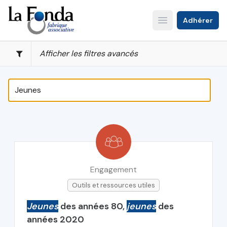
Aller
au
Adhérer
Open main menu
contenu
principal
Afficher les filtres avancés
Engagement
Outils et ressources utiles
Jeunes
des années 80,
jeunes
des
années 2020