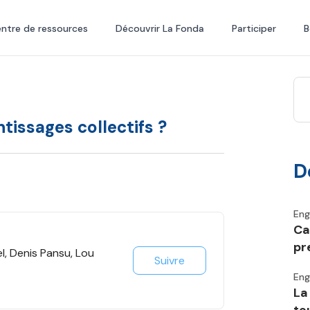
ntre de ressources
Découvrir La Fonda
Participer
B
tissages collectifs ?
D
En
Ca
pr
el, Denis Pansu, Lou
Suivre
En
La