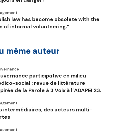
ujours en danger?
gagement
olish law has become obsolete with the
se of informal volunteering.”
u même auteur
uvernance
uvernance participative en milieu
dico-social : revue de littérature
spirée de la Parole à 3 Voix à l’ADAPEI 23.
gagement
s intermédiaires, des acteurs multi-
rtes
gagement