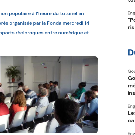
to
ion populaire à l’heure du tutoriel en
En
"P
près organisée par la Fonda mercredi 14
ri
 apports réciproques entre numérique et
D
Go
Go
mé
in
En
Le
ca
En