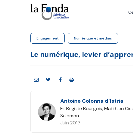
Aller
au
Ce
contenu
principal
Engagement
Numérique et médias
Le numérique, levier d’appren
Antoine Colonna d’Istria
Et Brigitte Bourgois, Matthieu Cis
Salomon
Juin 2017