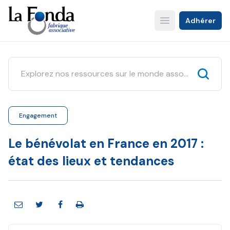
Aller
au
Adhérer
Open main menu
contenu
principal
Engagement
Le bénévolat en France en 2017 :
état des lieux et tendances