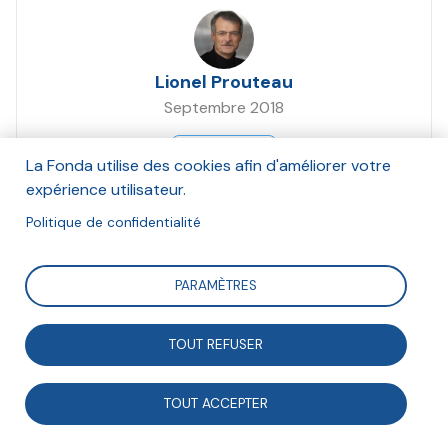
Lionel Prouteau
Septembre 2018
Suivre
La Fonda utilise des cookies afin d'améliorer votre
expérience utilisateur.
Politique de confidentialité
Le bénévolat progresse-t-il en France ? Où se
pratique-t-il et dans quels domaines particulièrement
PARAMÈTRES
? Quels temps y consacre-t-on ? Réponses dans les
résultats de la recherche dirigée par Lionel Prouteau
TOUT REFUSER
sur le bénévolat en France en 2017.
TOUT ACCEPTER