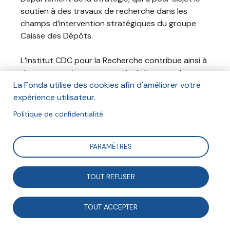
soutien à des travaux de recherche dans les
champs d’intervention stratégiques du groupe
Caisse des Dépôts.
L’Institut CDC pour la Recherche contribue ainsi à
de nouveaux travaux, en articulation avec les
questionnements opérationnels du Groupe, qu’il
La Fonda utilise des cookies afin d'améliorer votre
s’agisse des missions de l’Établissement public ou
expérience utilisateur.
des activités de ses filiales. Il intervient de façon
Politique de confidentialité
transversale à partir de la recherche entre les
différents métiers. Il organise la valorisation des
résultats dans le cadre de contributions au débat
PARAMÈTRES
public. Il nourrit enfin la réflexion stratégique
interne à partir des nouvelles tendances
TOUT REFUSER
identifiées dans le secteur de la recherche.
L'Institut CDC pour la Recherche soutient
TOUT ACCEPTER
actuellement l'étude portée par la Fonda et
dirigée par Lionel Prouteau sur les mutations