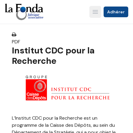
Aller
au
Adhérer
Open main menu
contenu
principal
PDF
Institut CDC pour la
Recherche
L’Institut CDC pour la Recherche est un
programme de la Caisse des Dépôts, au sein du
Département de la Stratégie, qui a pour objet le