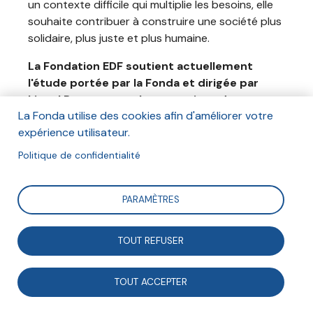
un contexte difficile qui multiplie les besoins, elle
souhaite contribuer à construire une société plus
solidaire, plus juste et plus humaine.
La Fondation EDF soutient actuellement
l'étude portée par la Fonda et dirigée par
Lionel Prouteau sur les mutations de
La Fonda utilise des cookies afin d'améliorer votre
l'engagement bénévole.
expérience utilisateur.
Elle a également soutenu l'étude sur
le
Politique de confidentialité
vieillissement démographique
copilotée avec
Futuribles International.
PARAMÈTRES
Site internet de la Fondation EDF
TOUT REFUSER
Inscrivez-vous à notre newsletter
TOUT ACCEPTER
pour suivre l’actualité de la Fonda