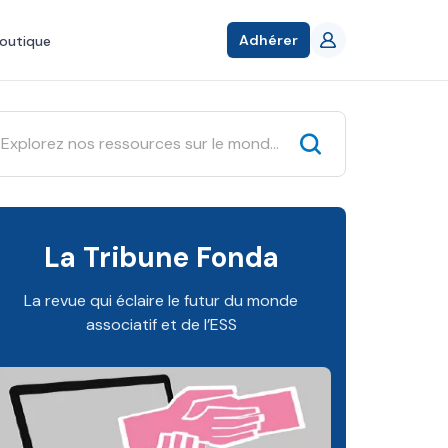
Adhérer
outique
La Tribune Fonda
La revue qui éclaire le futur du monde
associatif et de l’ESS