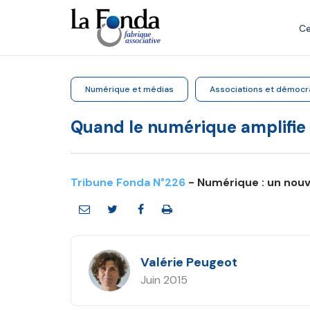
Aller
au
Ce
contenu
principal
Numérique et médias
Associations et démocr
Quand le numérique amplifie l
Tribune Fonda N°226
- Numérique : un nouve
Valérie Peugeot
Juin 2015