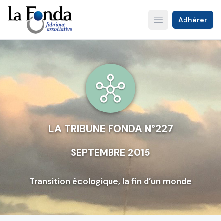
Aller
au
Adhérer
Open main menu
contenu
principal
LA TRIBUNE FONDA N°227
SEPTEMBRE 2015
Transition écologique, la fin d’un monde