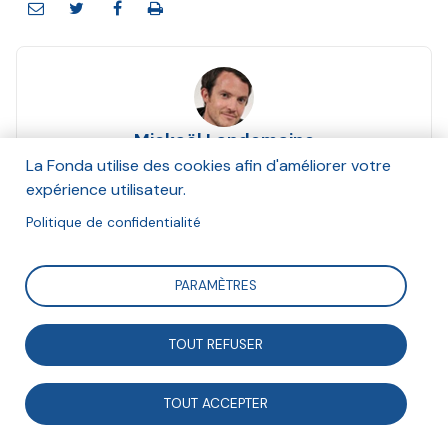
Mickaël Landemaine
Septembre 2015
La Fonda utilise des cookies afin d'améliorer votre
expérience utilisateur.
Suivre
Politique de confidentialité
PARAMÈTRES
Relier les associations au développement durable
apparaît souvent comme une évidence limitant d’une
TOUT REFUSER
certaine manière les débats sur le sujet. Les
associations ont en effet des spécificités méritoires
TOUT ACCEPTER
et des objets souvent en rapport direct avec des