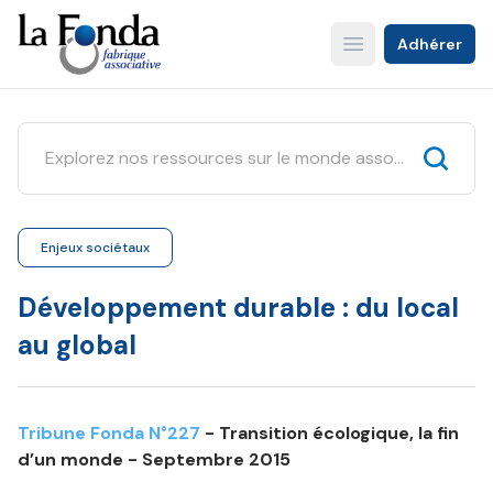
Aller
au
Adhérer
Open main menu
contenu
principal
Enjeux sociétaux
Développement durable : du local
au global
Tribune Fonda N°227
- Transition écologique, la fin
d’un monde - Septembre 2015