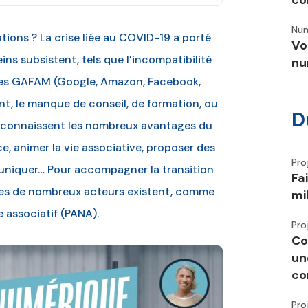
co
Num
tions ? La crise liée au COVID-19 a porté
Vo
ns subsistent, tels que l’incompatibilité
nu
 des GAFAM (Google, Amazon, Facebook,
nt, le manque de conseil, de formation, ou
D
reconnaissent les nombreux avantages du
ce, animer la vie associative, proposer des
Pro
muniquer… Pour accompagner la transition
Fa
ires de nombreux acteurs existent, comme
mi
 associatif (PANA).
Pro
Co
un
co
Pro