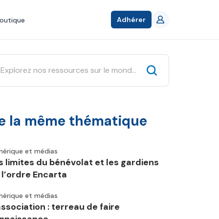
Adhérer
outique
e la même thématique
érique et médias
s limites du bénévolat et les gardiens
 l’ordre Encarta
érique et médias
association : terreau de faire