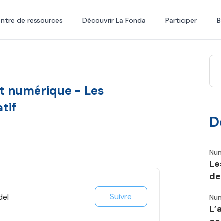
ntre de ressources
Découvrir La Fonda
Participer
B
et numérique - Les
tif
D
Num
Le
de
Suivre
del
Num
L’