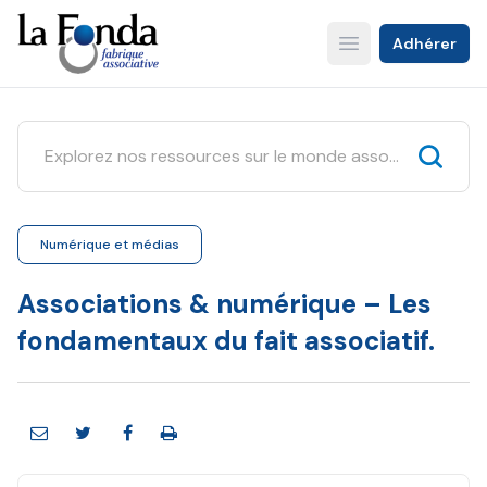
Aller
au
Adhérer
Open main menu
contenu
principal
Numérique et médias
Associations & numérique – Les
fondamentaux du fait associatif.