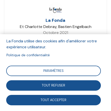
La Fonda
Et Charlotte Debray, Bastien Engelbach
Octobre 2021
La Fonda utilise des cookies afin d'améliorer votre
Suivre
expérience utilisateur.
Politique de confidentialité
Le 7 octobre 2021, Charlotte Debray et Bastien
PARAMÈTRES
Engelbach, respectivement déléguée générale et
coordonnateur des programmes de la Fonda, ont
TOUT REFUSER
animé cette formation sur le numérique. Quelles sont
les principales ruptures dues au numériques ? Quelles
TOUT ACCEPTER
opportunités offre-t-il aux associations ? Par où