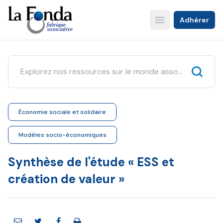
Aller
au
Adhérer
Open main menu
contenu
principal
Économie sociale et solidaire
Modèles socio-économiques
Synthèse de l'étude « ESS et
création de valeur »