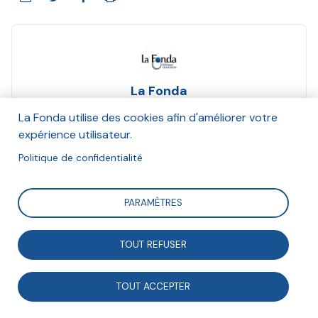
La Fonda
Et Avise, Le Labo de l'ESS
La Fonda utilise des cookies afin d'améliorer votre
Octobre 2019
expérience utilisateur.
Politique de confidentialité
Suivre
PARAMÈTRES
La Fonda, l'Avise et le Labo de l'ESS publient une
synthèse de leurs travaux d'étude autour de la mesure
TOUT REFUSER
d'impact social.
TOUT ACCEPTER