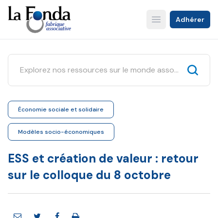
Aller
au
Adhérer
Open main menu
contenu
principal
Économie sociale et solidaire
Modèles socio-économiques
ESS et création de valeur : retour
sur le colloque du 8 octobre