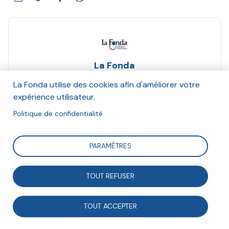
La Fonda
Et Avise, Le Labo de l'ESS
La Fonda utilise des cookies afin d'améliorer votre
Octobre 2019
expérience utilisateur.
Politique de confidentialité
Suivre
PARAMÈTRES
Après un tour d’horizon à 360° sur l’évaluation dans le
champ de l’ESS, de nombreuses questions
TOUT REFUSER
méthodologiques, politiques, et même philosophiques
TOUT ACCEPTER
restent encore ouvertes. Mais la bataille des valeurs
semble bien engagée !