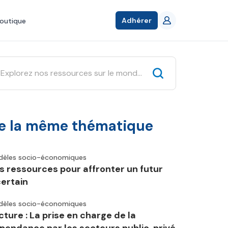
Adhérer
outique
e la même thématique
èles socio-économiques
s ressources pour affronter un futur
certain
èles socio-économiques
cture : La prise en charge de la