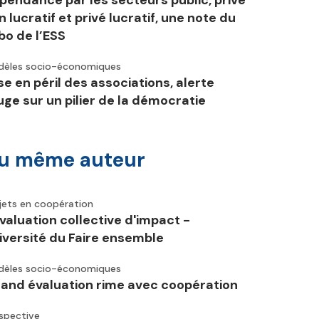
pendance par les secteurs public, privé
n lucratif et privé lucratif, une note du
bo de l’ESS
èles socio-économiques
se en péril des associations, alerte
uge sur un pilier de la démocratie
u même auteur
jets en coopération
évaluation collective d'impact -
iversité du Faire ensemble
èles socio-économiques
and évaluation rime avec coopération
spective