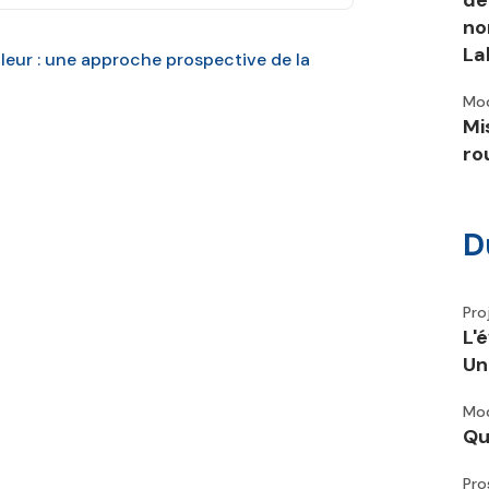
dé
no
La
aleur : une approche prospective de la
Mod
Mi
ro
D
Pro
L'
Un
Mod
Qu
Pro