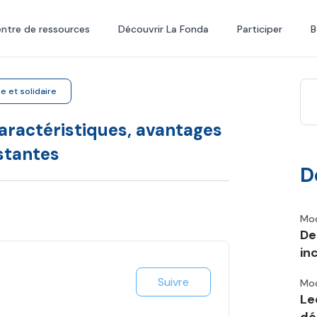
ntre de ressources
Découvrir La Fonda
Participer
B
e et solidaire
caractéristiques, avantages
stantes
D
Mod
De
in
Suivre
Mod
Le