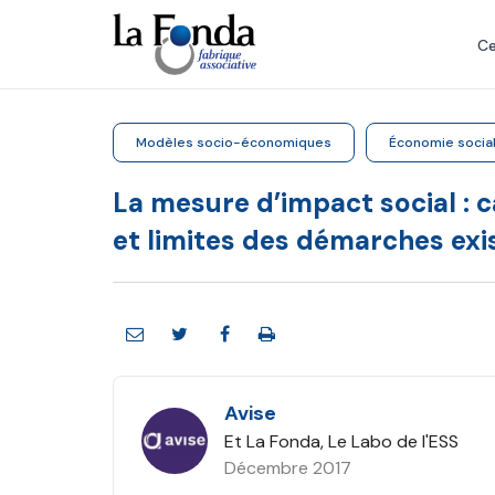
Aller
au
Ce
contenu
principal
Modèles socio-économiques
Économie social
La mesure d’impact social : 
et limites des démarches exi
Avise
Et La Fonda, Le Labo de l'ESS
Décembre 2017