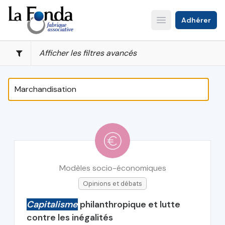
Aller
au
Adhérer
Open main menu
contenu
principal
Afficher les filtres avancés
Modèles socio-économiques
Opinions et débats
Capitalisme
philanthropique et lutte
contre les inégalités