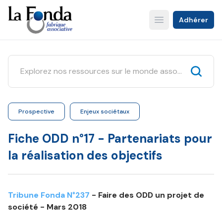
Aller
au
Adhérer
Open main menu
contenu
principal
Prospective
Enjeux sociétaux
Fiche ODD n°17 - Partenariats pour
la réalisation des objectifs
Tribune Fonda N°237
- Faire des ODD un projet de
société - Mars 2018