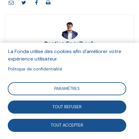
Bastien Engelbach
Mars 2018
La Fonda utilise des cookies afin d'améliorer votre
expérience utilisateur.
Suivre
Politique de confidentialité
PARAMÈTRES
Présentation et approche prospective de l'Objectif de
développement durable n°17. Cette fiche est publiée
TOUT REFUSER
dans le supplément au numéro 237 de la Tribune
Fonda « Faire des ODD un projet de société ».
TOUT ACCEPTER