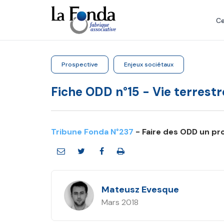
Aller
au
Ce
contenu
principal
Prospective
Enjeux sociétaux
Fiche ODD n°15 - Vie terrestr
Tribune Fonda N°237
- Faire des ODD un pro
Mateusz Evesque
Mars 2018