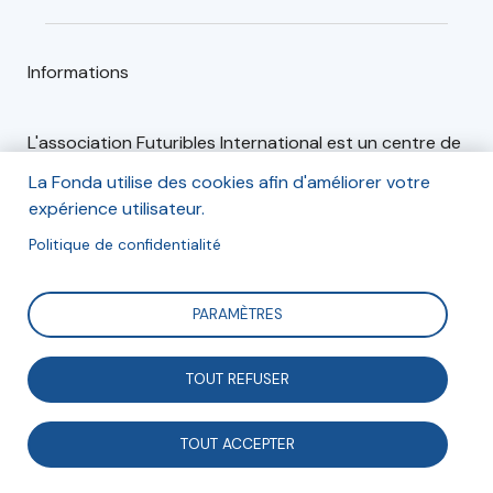
Informations
L'association Futuribles International est un centre de
réflexion et d'études prospectives dont les objectifs
La Fonda utilise des cookies afin d'améliorer votre
sont de :
expérience utilisateur.
comprendre les transformations en cours,
Politique de confidentialité
explorer les futurs possibles,
débattre des enjeux d'avenir
PARAMÈTRES
éclairer les politiques et les stratégies.
TOUT REFUSER
L'association Futuribles International travaille en
étroite collaboration avec la SARL Futuribles qui édite
et diffuse la principale revue de prospective en langue
TOUT ACCEPTER
française,
Futuribles.