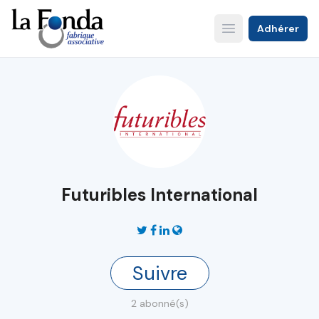
Aller
au
Adhérer
Open main menu
contenu
principal
Futuribles International
Suivre
2 abonné(s)