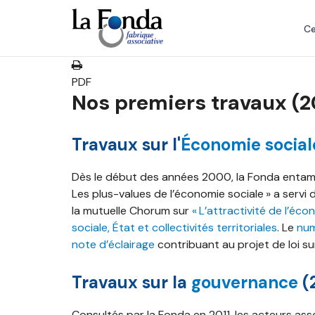
Aller
au
Ce
contenu
principal
PDF
Nos premiers travaux (
Travaux sur l'
Économie sociale
Dès le début des années 2000, la Fonda entame
Les plus-values de l’économie sociale » a ser
la mutuelle Chorum sur
« L’attractivité de l’éco
sociale, État et collectivités territoriales
. Le
num
note d’éclairage
contribuant au projet de loi sur
Travaux sur la
gouvernance
(
Consultés par la Fonda en 2011, les acteurs as