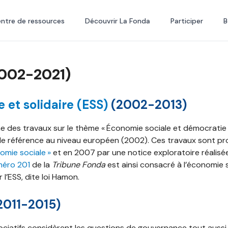
ntre de ressources
Découvrir La Fonda
Participer
B
2002-2021)
 et solidaire (ESS)
(2002-2013)
 des travaux sur le thème « Économie sociale et démocratie s
vi de référence au niveau européen (2002). Ces travaux sont 
nomie sociale »
et en 2007 par une notice exploratoire réalisée
éro 201
de la
Tribune Fonda
est ainsi consacré à l’économie s
 l’ESS, dite loi Hamon.
2011-2015)
sociatifs considèrent les questions de gouvernance tout auss