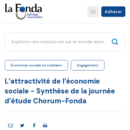
Aller
au
Adhérer
Open main menu
contenu
principal
Économie sociale et solidaire
Engagement
L’attractivité de l’économie
sociale - Synthèse de la journée
d’étude Chorum-Fonda