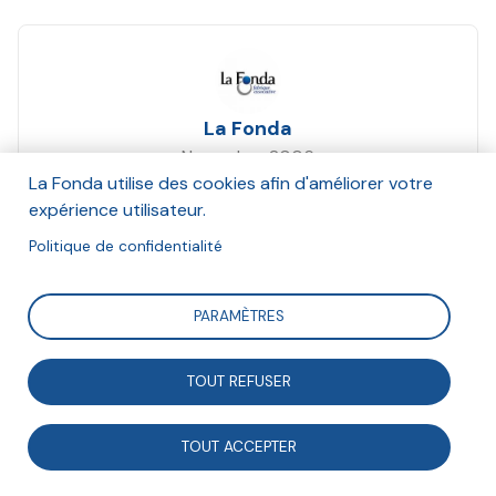
La Fonda
Novembre 2006
La Fonda utilise des cookies afin d'améliorer votre
Suivre
expérience utilisateur.
Politique de confidentialité
Synthèse de la journée d'étude du 16 novembre 2006
PARAMÈTRES
paru dans La tribune fonda n° 188 - décembre 2007
TOUT REFUSER
TOUT ACCEPTER