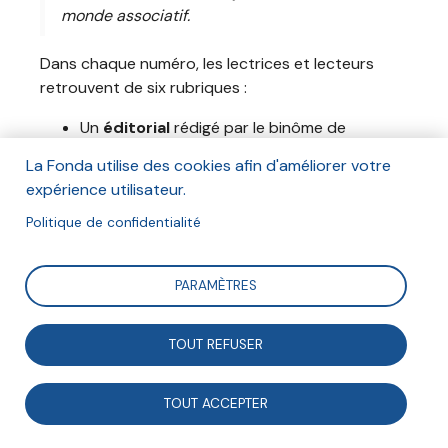
monde associatif.
Dans chaque numéro, les lectrices et lecteurs
retrouvent de six rubriques :
Un
éditorial
rédigé par le binôme de
bénévoles référents du numéro
La Fonda utilise des cookies afin d'améliorer votre
Un grand
entretien d’ouverture
sur
expérience utilisateur.
l’engagement dans un autre pays, par
exemple les
États-Unis
, le
Burkina Faso
, l’
Inde
,
Politique de confidentialité
le
Mali
, le
Canada
et l’
Union européenne
,
Un
dossier
d’une dizaine d’articles sur un
PARAMÈTRES
questionnement du monde associatif
comme les
engagements de jeunes
,
ruraux
,
contre l'Autre
, ou les
moteurs de
TOUT REFUSER
l’engagement
,
Une analyse sur une grande
transition des
TOUT ACCEPTER
associations
et de leurs partenaires
(numérique, démographique, démocratique,