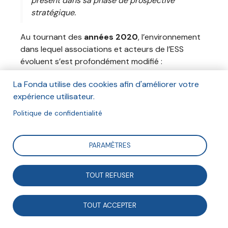
présent dans sa phase de prospective
stratégique.
Au tournant des
années 2020
, l’environnement
dans lequel associations et acteurs de l’ESS
évoluent s’est profondément modifié :
transformation du rapport au temps, au travail, à
La Fonda utilise des cookies afin d'améliorer votre
la connaissance, nouvelles représentations de la
expérience utilisateur.
valeur sociale, transformation des modèles
économiques, fatigue démocratique, etc.
Politique de confidentialité
L’exercice de prospective intitulé « Vers une
société de l’engagement ? », initié par la Fonda en
PARAMÈTRES
2022, entend répondre aux
inquiétudes des
responsables associatifs
, bousculés par les
TOUT REFUSER
transformations du bénévolat, la montée en
puissance d’autres formes d’engagement, y
compris dans le champ de l’entreprise ou de
TOUT ACCEPTER
l’action publique, et la banalisation, voire la