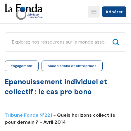
Aller
au
Adhérer
Open main menu
contenu
principal
Engagement
Associations et entreprises
Epanouissement individuel et
collectif : le cas pro bono
Tribune Fonda N°221
- Quels horizons collectifs
pour demain ? - Avril 2014