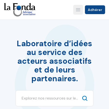
Aller
au
Adhérer
Open main menu
contenu
principal
Laboratoire d’idées
au service des
acteurs associatifs
et de leurs
partenaires.