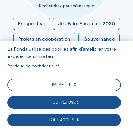
Recherchez par thématique
Prospective
Jeu Faire Ensemble 2030
Projets en coopération
Gouvernance
La Fonda utilise des cookies afin d'améliorer votre
Engagement
Modèles socio-économiques
expérience utilisateur.
Politique de confidentialité
Économie sociale et solidaire
PARAMÈTRES
Enjeux sociétaux
Associations et démocratie
TOUT REFUSER
Associations et entreprises
TOUT ACCEPTER
Numérique et médias
Innovation sociale