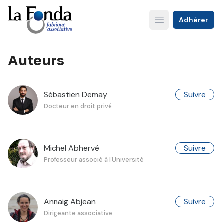
Aller
au
Adhérer
Open main menu
contenu
principal
Auteurs
Sébastien Demay
Suivre
Docteur en droit privé
Michel Abhervé
Suivre
Professeur associé à l'Université
Annaig Abjean
Suivre
Dirigeante associative