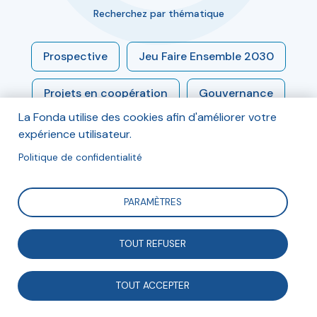
Recherchez par thématique
Prospective
Jeu Faire Ensemble 2030
Projets en coopération
Gouvernance
La Fonda utilise des cookies afin d'améliorer votre
Engagement
Modèles socio-économiques
expérience utilisateur.
Politique de confidentialité
Économie sociale et solidaire
PARAMÈTRES
Enjeux sociétaux
Associations et démocratie
TOUT REFUSER
Associations et entreprises
TOUT ACCEPTER
Numérique et médias
Innovation sociale