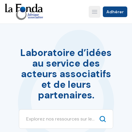
Aller
au
Adhérer
Open main menu
contenu
principal
Laboratoire d’idées
au service des
acteurs associatifs
et de leurs
partenaires.