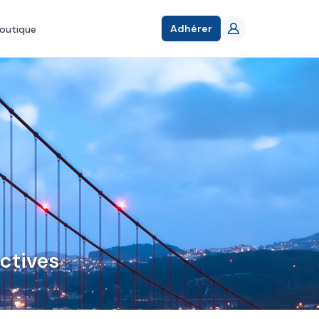
Adhérer
outique
ctives