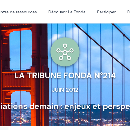
ntre de ressources
Découvrir La Fonda
Participer
B
LA TRIBUNE FONDA N°214
JUIN 2012
iations demain : enjeux et perspe