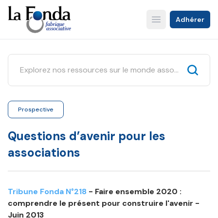
Aller
au
Adhérer
Open main menu
contenu
principal
Prospective
Questions d’avenir pour les
associations
Tribune Fonda N°218
- Faire ensemble 2020 :
comprendre le présent pour construire l'avenir -
Juin 2013