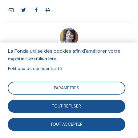
Viviane Tchernonog
La Fonda utilise des cookies afin d'améliorer votre
Et Jacqueline Mengin
expérience utilisateur.
Juin 2013
Politique de confidentialité
Suivre
PARAMÈTRES
TOUT REFUSER
Principales tendances qui traversent le monde
associatif en 2011 et 2012, et réflexions pour l’avenir
TOUT ACCEPTER
pour les associations.