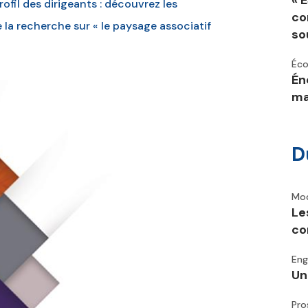
« 
rofil des dirigeants : découvrez les
co
e la recherche sur « le paysage associatif
so
Éco
Én
ma
D
Mod
Le
co
En
Un
Pro