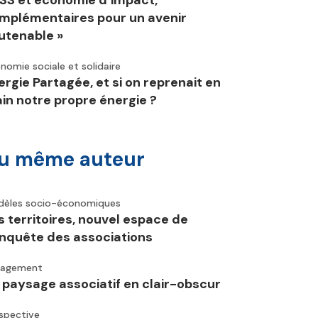
ESS et économie d’impact,
mplémentaires pour un avenir
utenable »
nomie sociale et solidaire
ergie Partagée, et si on reprenait en
in notre propre énergie ?
u même auteur
èles socio-économiques
s territoires, nouvel espace de
nquête des associations
gagement
 paysage associatif en clair-obscur
spective