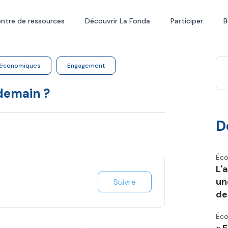
ntre de ressources
Découvrir La Fonda
Participer
B
-économiques
Engagement
 demain ?
D
Éco
L'
un
Suivre
de 
Éco