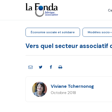
Aller
au
Ce
contenu
principal
Économie sociale et solidaire
Modèles socio
Vers quel secteur associatif
Viviane Tchernonog
Octobre 2018