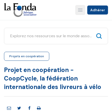
Aller
au
Adhérer
Open main menu
contenu
principal
Projets en coopération
Projet en coopération -
CoopCycle, la fédération
internationale des livreurs à vélo