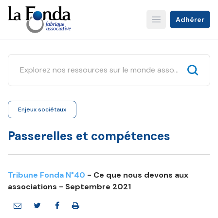
Aller
au
Adhérer
Open main menu
contenu
principal
Enjeux sociétaux
Passerelles et compétences
Tribune Fonda N°40
- Ce que nous devons aux
associations - Septembre 2021