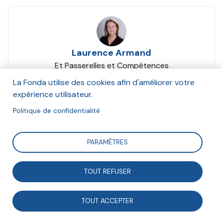
Laurence Armand
Et Passerelles et Compétences
Octobre 2021
La Fonda utilise des cookies afin d'améliorer votre
expérience utilisateur.
Suivre
Politique de confidentialité
PARAMÈTRES
Créée il y a bientôt 20 ans, Passerelles &
Compétences a ouvert la voie du bénévolat de
TOUT REFUSER
compétences.
TOUT ACCEPTER