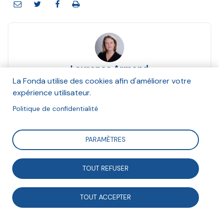
Laurence Armand
Et Adeline Mazier, Thierry Prévot, Passerelles et
La Fonda utilise des cookies afin d'améliorer votre
Compétences, Anna Maheu
expérience utilisateur.
Décembre 2022
Politique de confidentialité
Suivre
PARAMÈTRES
TOUT REFUSER
Depuis 20 ans, l’association Passerelles &
Compétences développe le bénévolat de
TOUT ACCEPTER
compétences en mettant en relation des citoyens et
des associations. Laurence Armand, Adeline Mazier et