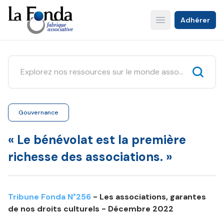
Aller
au
Adhérer
Open main menu
contenu
principal
Gouvernance
« Le bénévolat est la première
richesse des associations. »
Tribune Fonda N°256
- Les associations, garantes
de nos droits culturels - Décembre 2022