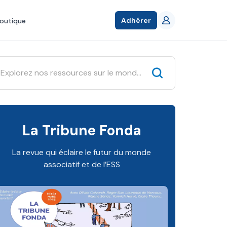
Adhérer
outique
La Tribune Fonda
La revue qui éclaire le futur du monde
associatif et de l’ESS