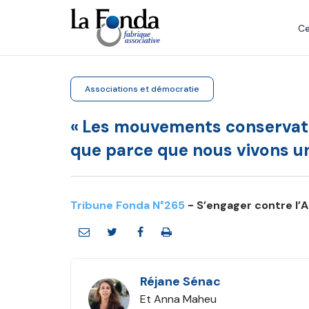
Aller
au
Ce
contenu
principal
Associations et démocratie
« Les mouvements conservate
que parce que nous vivons un
Tribune Fonda N°265
- S’engager contre l’
Réjane Sénac
Et Anna Maheu