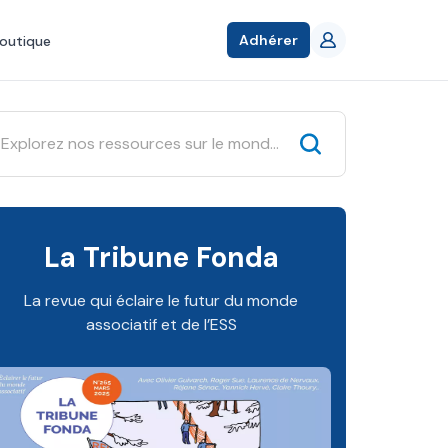
Adhérer
outique
La Tribune Fonda
La revue qui éclaire le futur du monde
associatif et de l’ESS