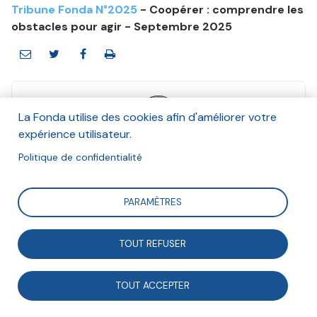
Tribune Fonda N°2025
- Coopérer : comprendre les
obstacles pour agir - Septembre 2025
La Fonda utilise des cookies afin d'améliorer votre
expérience utilisateur.
Paul Daulny
Politique de confidentialité
Septembre 2025
Suivre
PARAMÈTRES
TOUT REFUSER
Depuis plusieurs années, le F3E développe les
approches orientées changement, pour faire face aux
TOUT ACCEPTER
limites de démarches plus classiques de gestion de