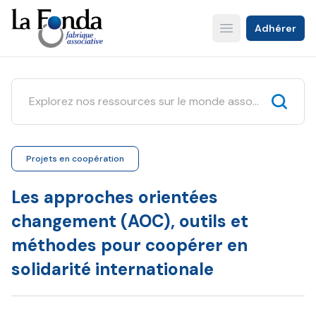
Aller
au
Adhérer
Open main menu
contenu
principal
Projets en coopération
Les approches orientées
changement (AOC), outils et
méthodes pour coopérer en
solidarité internationale