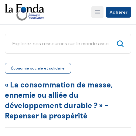
Aller
au
Adhérer
Open main menu
contenu
principal
Économie sociale et solidaire
« La consommation de masse,
ennemie ou alliée du
développement durable ? » -
Repenser la prospérité