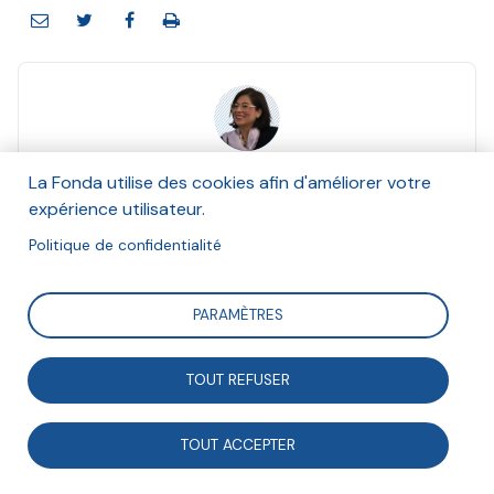
Gabriela Martin
La Fonda utilise des cookies afin d'améliorer votre
Janvier 2023
expérience utilisateur.
Suivre
Politique de confidentialité
PARAMÈTRES
Dans le cadre de son intervention pour la 4e journée
des Rencontres du développement durable (RDD) par
TOUT REFUSER
l’Institut Open Diplomacy, la vice-présidente de la
TOUT ACCEPTER
Fonda Gabriela Martin a rédigé cette note d'analyse
en réponse à l'interrogation « La consommation de