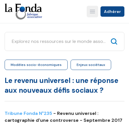
Aller
au
Adhérer
Open main menu
contenu
principal
Modèles socio-économiques
Enjeux sociétaux
Le revenu universel : une réponse
aux nouveaux défis sociaux ?
Tribune Fonda N°235
- Revenu universel :
cartographie d'une controverse - Septembre 2017