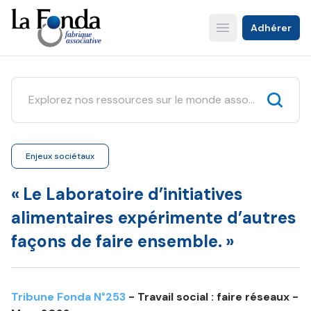
Aller
au
Adhérer
Open main menu
contenu
principal
Enjeux sociétaux
« Le Laboratoire d’initiatives
alimentaires expérimente d’autres
façons de faire ensemble. »
Tribune Fonda N°253
- Travail social : faire réseaux -