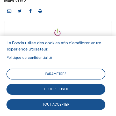
Mars 2022
La Fonda utilise des cookies afin d'améliorer votre
e-graine
expérience utilisateur.
Et Anna Maheu
Mars 2022
Politique de confidentialité
Suivre
PARAMÈTRES
TOUT REFUSER
Depuis 2019, l’association e-graine Nouvelle-
Aquitaine impulse un véritable écosystème dans le
TOUT ACCEPTER
quartier de la Benauge, à Bordeaux : le Laboratoire