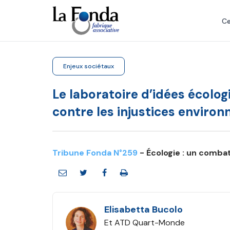
Aller
au
Ce
contenu
principal
Enjeux sociétaux
Le laboratoire d’idées écolog
contre les injustices environ
Tribune Fonda N°259
- Écologie : un comb
Elisabetta Bucolo
Et ATD Quart-Monde