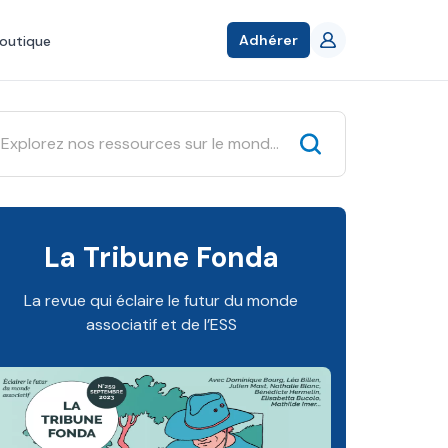
Adhérer
outique
La Tribune Fonda
La revue qui éclaire le futur du monde
associatif et de l’ESS