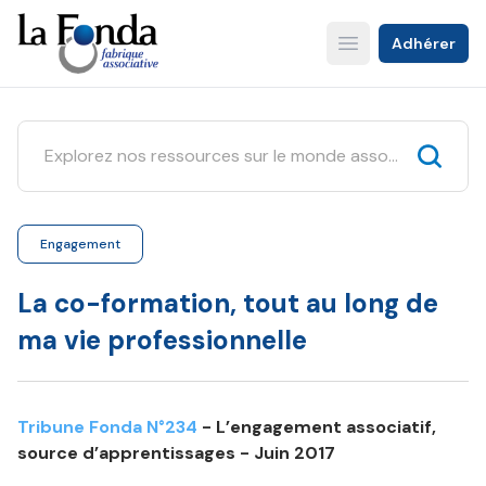
Aller
au
Adhérer
Open main menu
contenu
principal
Engagement
La co-formation, tout au long de
ma vie professionnelle
Tribune Fonda N°234
- L’engagement associatif,
source d’apprentissages - Juin 2017