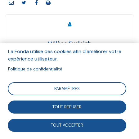
Hélène Eveleigh
Juin 2017
La Fonda utilise des cookies afin d'améliorer votre
expérience utilisateur.
Suivre
Politique de confidentialité
PARAMÈTRES
Retour sur un parcours de vie où l'engagement dans
un mouvement pédagogique a compensée la
TOUT REFUSER
formation professionnelle insuffisante.
TOUT ACCEPTER
Entrée à l’Éducation nationale à la fin des années 1970,